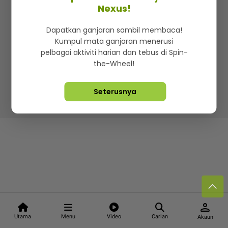
Kenali mStar
Iklan di SMG360
Hubungi Kami
Nexus!
Terma & Syarat
Dasar Privasi
Dapatkan ganjaran sambil membaca!
Kumpul mata ganjaran menerusi
pelbagai aktiviti harian dan tebus di Spin-
the-Wheel!
Lebih hot, viral dan sensasi
Seterusnya
Hakcipta Terpelihara ©
2026. Star Media Group Berhad
[197101000523 (10894-D)]
person
Utama
Menu
Video
Carian
Akaun