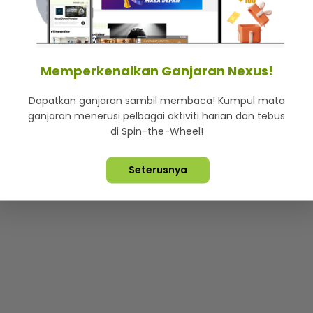
mStar
Iklan di SMG360
Hubungi Kami
Terma & Syarat
Dasa
Memperkenalkan Ganjaran Nexus!
Dapatkan ganjaran sambil membaca! Kumpul mata
Lebih hot, viral dan sensasi
ganjaran menerusi pelbagai aktiviti harian dan tebus
di Spin-the-Wheel!
ta Terpelihara ©
2026. Star Media Group Berhad [197101000523 (10
Seterusnya