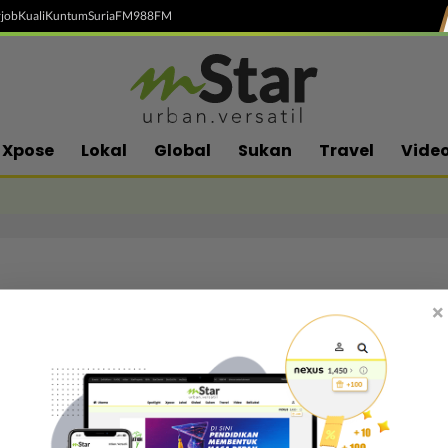
job
Kuali
Kuntum
SuriaFM
988FM
Xpose
Lokal
Global
Sukan
Travel
Vide
×
Follow media sosial kami