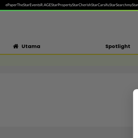
ePaper
TheStar
Events
R.AGE
StarProperty
StarCherish
StarCarsifu
StarSearch
myStar
Utama
Spotlight