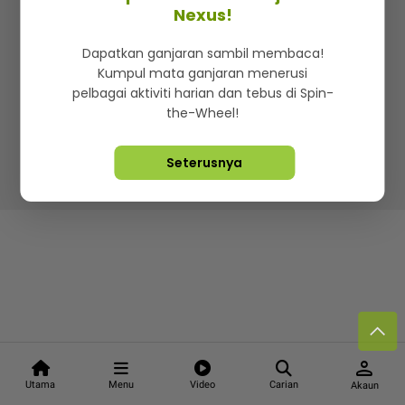
Kenali mStar
Iklan di SMG360
Hubungi Kami
Nexus!
Terma & Syarat
Dasar Privasi
Dapatkan ganjaran sambil membaca!
Kumpul mata ganjaran menerusi
pelbagai aktiviti harian dan tebus di Spin-
the-Wheel!
Lebih hot, viral dan sensasi
Seterusnya
Hakcipta Terpelihara ©
2026. Star Media Group Berhad
[197101000523 (10894-D)]
person
Utama
Menu
Video
Carian
Akaun