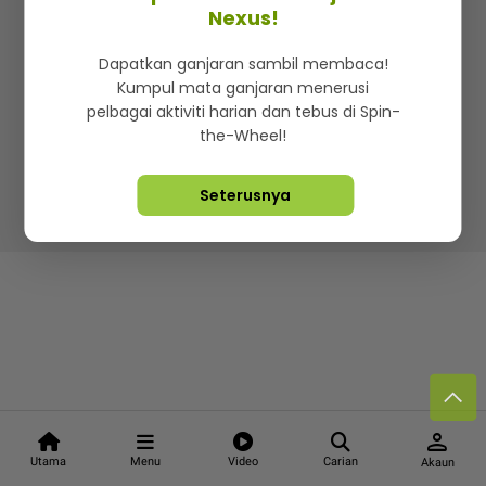
Kenali mStar
Iklan di SMG360
Hubungi Kami
Nexus!
Terma & Syarat
Dasar Privasi
Dapatkan ganjaran sambil membaca!
Kumpul mata ganjaran menerusi
pelbagai aktiviti harian dan tebus di Spin-
the-Wheel!
Lebih hot, viral dan sensasi
Seterusnya
Hakcipta Terpelihara ©
2026. Star Media Group Berhad
[197101000523 (10894-D)]
person
Utama
Menu
Video
Carian
Akaun