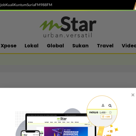
job
Kuali
Kuntum
SuriaFM
988FM
Xpose
Lokal
Global
Sukan
Travel
Vide
×
Follow media sosial kami