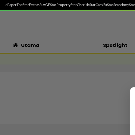
ePaper
TheStar
Events
R.AGE
StarProperty
StarCherish
StarCarsifu
StarSearch
myStar
Utama
Spotlight