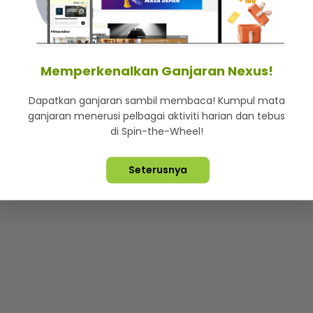
mStar
Iklan di SMG360
Hubungi Kami
Terma & Syarat
Dasa
Memperkenalkan Ganjaran Nexus!
Dapatkan ganjaran sambil membaca! Kumpul mata
Lebih hot, viral dan sensasi
ganjaran menerusi pelbagai aktiviti harian dan tebus
di Spin-the-Wheel!
ta Terpelihara ©
2026. Star Media Group Berhad [197101000523 (10
Seterusnya