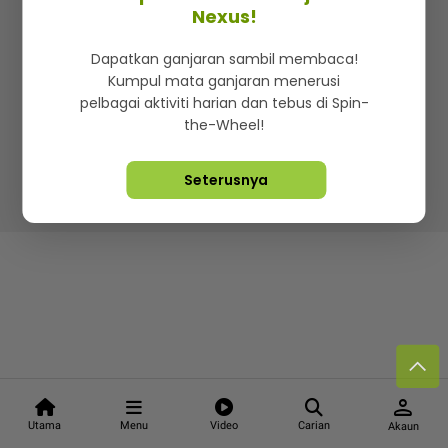
Kenali mStar
Iklan di SMG360
Hubungi Kami
Nexus!
Terma & Syarat
Dasar Privasi
Dapatkan ganjaran sambil membaca!
Kumpul mata ganjaran menerusi
pelbagai aktiviti harian dan tebus di Spin-
the-Wheel!
Lebih hot, viral dan sensasi
Seterusnya
Hakcipta Terpelihara ©
2026. Star Media Group Berhad
[197101000523 (10894-D)]
person
Utama
Menu
Video
Carian
Akaun