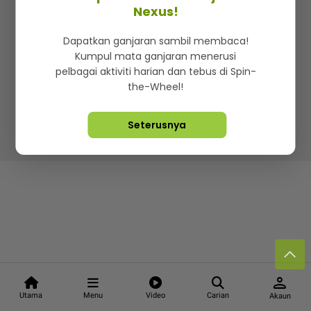
Kenali mStar
Iklan di SMG360
Hubungi Kami
Nexus!
Terma & Syarat
Dasar Privasi
Dapatkan ganjaran sambil membaca!
Kumpul mata ganjaran menerusi
pelbagai aktiviti harian dan tebus di Spin-
the-Wheel!
Lebih hot, viral dan sensasi
Seterusnya
Hakcipta Terpelihara ©
2026. Star Media Group Berhad
[197101000523 (10894-D)]
person
Utama
Menu
Video
Carian
Akaun