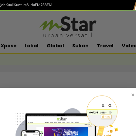
job
Kuali
Kuntum
SuriaFM
988FM
Xpose
Lokal
Global
Sukan
Travel
Vide
×
Follow media sosial kami