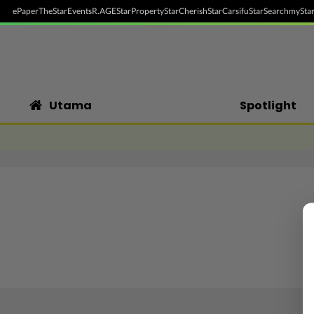
ePaper
TheStar
Events
R.AGE
StarProperty
StarCherish
StarCarsifu
StarSearch
myStar
Utama
Spotlight