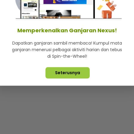
mStar
Iklan di SMG360
Hubungi Kami
Terma & Syarat
Dasa
Memperkenalkan Ganjaran Nexus!
Dapatkan ganjaran sambil membaca! Kumpul mata
Lebih hot, viral dan sensasi
ganjaran menerusi pelbagai aktiviti harian dan tebus
di Spin-the-Wheel!
ta Terpelihara ©
2026. Star Media Group Berhad [197101000523 (10
Seterusnya