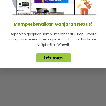
mStar
Iklan di SMG360
Hubungi Kami
Terma & Syarat
Dasa
Memperkenalkan Ganjaran Nexus!
Dapatkan ganjaran sambil membaca! Kumpul mata
Lebih hot, viral dan sensasi
ganjaran menerusi pelbagai aktiviti harian dan tebus
di Spin-the-Wheel!
ta Terpelihara ©
2026. Star Media Group Berhad [197101000523 (10
Seterusnya