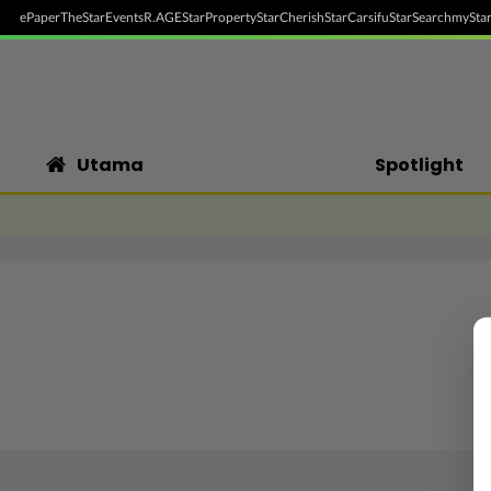
ePaper
TheStar
Events
R.AGE
StarProperty
StarCherish
StarCarsifu
StarSearch
myStar
Utama
Spotlight