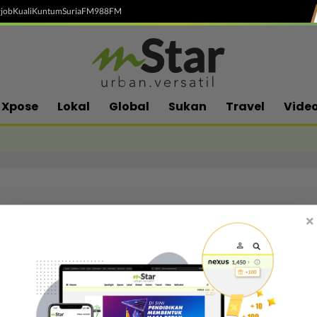
job
Kuali
Kuntum
SuriaFM
988FM
Xpose
Lokal
Global
Sukan
Travel
Vide
×
Follow media sosial kami