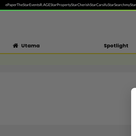
ePaper
TheStar
Events
R.AGE
StarProperty
StarCherish
StarCarsifu
StarSearch
myStar
Utama
Spotlight