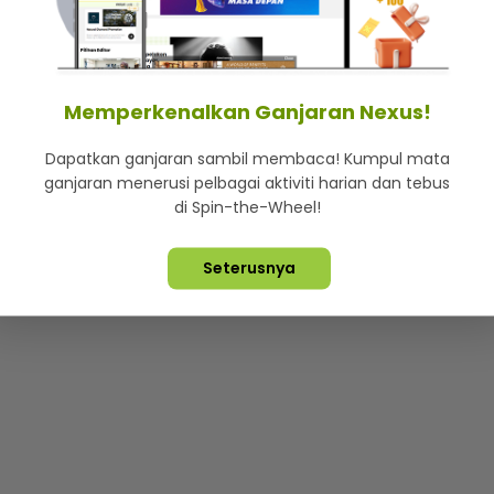
mStar
Iklan di SMG360
Hubungi Kami
Terma & Syarat
Dasa
Memperkenalkan Ganjaran Nexus!
Dapatkan ganjaran sambil membaca! Kumpul mata
Lebih hot, viral dan sensasi
ganjaran menerusi pelbagai aktiviti harian dan tebus
di Spin-the-Wheel!
ta Terpelihara ©
2026. Star Media Group Berhad [197101000523 (10
Seterusnya