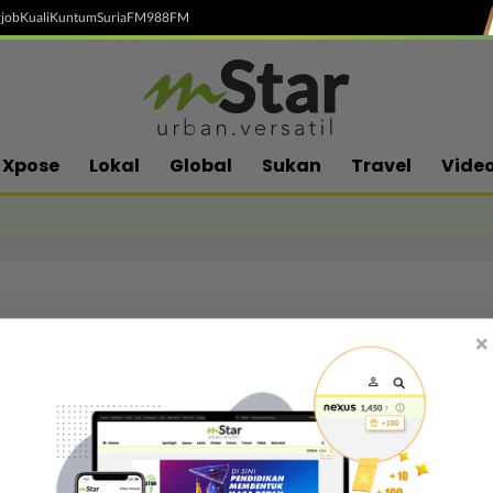
job
Kuali
Kuntum
SuriaFM
988FM
Xpose
Lokal
Global
Sukan
Travel
Vide
×
Follow media sosial kami