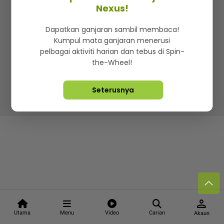
Kenali mStar
Iklan di SMG360
Hubungi Kami
Nexus!
Terma & Syarat
Dasar Privasi
Dapatkan ganjaran sambil membaca!
Kumpul mata ganjaran menerusi
pelbagai aktiviti harian dan tebus di Spin-
the-Wheel!
Lebih hot, viral dan sensasi
Seterusnya
Hakcipta Terpelihara ©
2026. Star Media Group Berhad
[197101000523 (10894-D)]
person
Utama
Menu
Video
Carian
Akaun