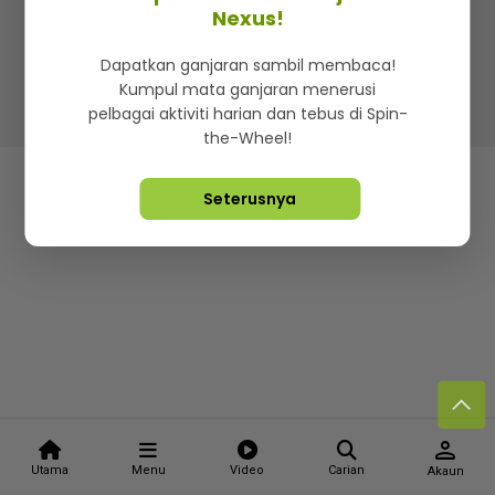
Nexus!
Lebih hot, viral dan sensasi
Dapatkan ganjaran sambil membaca!
Kumpul mata ganjaran menerusi
Hakcipta Terpelihara ©
2026. Star Media Group Berhad
pelbagai aktiviti harian dan tebus di Spin-
[197101000523 (10894-D)]
the-Wheel!
Seterusnya
person
Utama
Menu
Video
Carian
Akaun