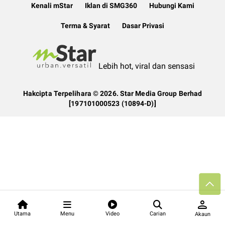
Kenali mStar
Iklan di SMG360
Hubungi Kami
Terma & Syarat
Dasar Privasi
Lebih hot, viral dan sensasi
Hakcipta Terpelihara ©
2026. Star Media Group Berhad
[197101000523 (10894-D)]
person
Utama
Menu
Video
Carian
Akaun