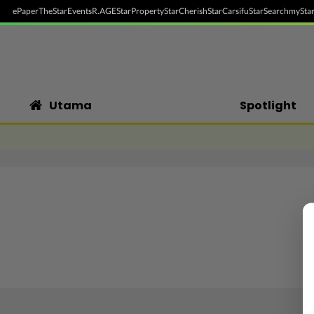
ePaper
TheStar
Events
R.AGE
StarProperty
StarCherish
StarCarsifu
StarSearch
myStar
Utama
Spotlight