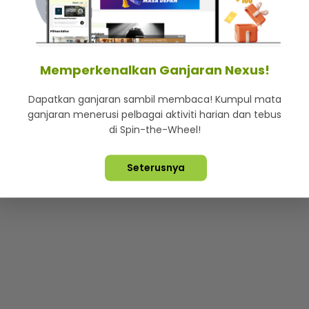
mStar
Iklan di SMG360
Hubungi Kami
Terma & Syarat
Dasa
Memperkenalkan Ganjaran Nexus!
Dapatkan ganjaran sambil membaca! Kumpul mata
Lebih hot, viral dan sensasi
ganjaran menerusi pelbagai aktiviti harian dan tebus
di Spin-the-Wheel!
ta Terpelihara ©
2026. Star Media Group Berhad [197101000523 (10
Seterusnya