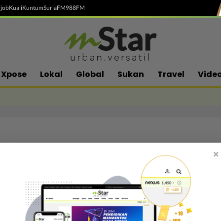
job
Kuali
Kuntum
SuriaFM
988FM
Xpose
Lokal
Global
Sukan
Travel
Vide
×
Follow media sosial kami