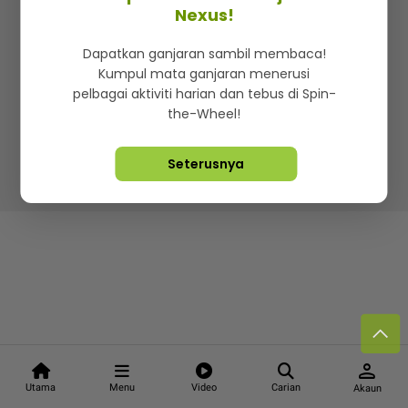
Kenali mStar
Iklan di SMG360
Hubungi Kami
Nexus!
Terma & Syarat
Dasar Privasi
Dapatkan ganjaran sambil membaca!
Kumpul mata ganjaran menerusi
pelbagai aktiviti harian dan tebus di Spin-
the-Wheel!
Lebih hot, viral dan sensasi
Seterusnya
Hakcipta Terpelihara ©
2026. Star Media Group Berhad
[197101000523 (10894-D)]
person
Utama
Menu
Video
Carian
Akaun