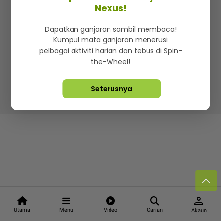
Kenali mStar
Iklan di SMG360
Hubungi Kami
Nexus!
Terma & Syarat
Dasar Privasi
Dapatkan ganjaran sambil membaca!
Kumpul mata ganjaran menerusi
pelbagai aktiviti harian dan tebus di Spin-
the-Wheel!
Lebih hot, viral dan sensasi
Seterusnya
Hakcipta Terpelihara ©
2026. Star Media Group Berhad
[197101000523 (10894-D)]
person
Utama
Menu
Video
Carian
Akaun