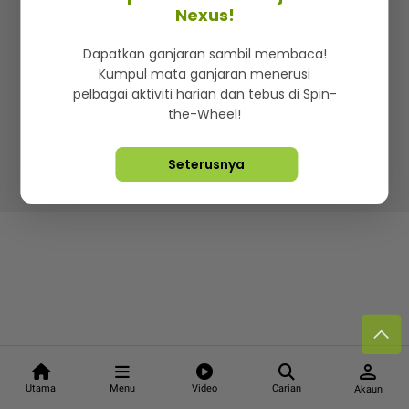
Kenali mStar
Iklan di SMG360
Hubungi Kami
Nexus!
Terma & Syarat
Dasar Privasi
Dapatkan ganjaran sambil membaca!
Kumpul mata ganjaran menerusi
pelbagai aktiviti harian dan tebus di Spin-
the-Wheel!
Lebih hot, viral dan sensasi
Seterusnya
Hakcipta Terpelihara ©
2026. Star Media Group Berhad
[197101000523 (10894-D)]
person
Utama
Menu
Video
Carian
Akaun