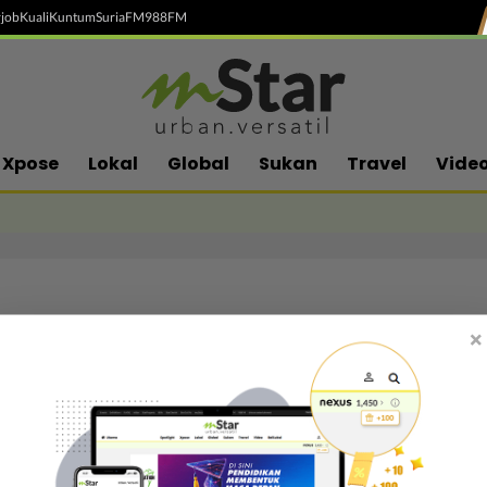
job
Kuali
Kuntum
SuriaFM
988FM
Xpose
Lokal
Global
Sukan
Travel
Vide
×
Follow media sosial kami