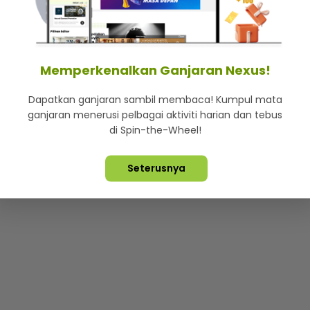
mStar
Iklan di SMG360
Hubungi Kami
Terma & Syarat
Dasa
Memperkenalkan Ganjaran Nexus!
Dapatkan ganjaran sambil membaca! Kumpul mata
Lebih hot, viral dan sensasi
ganjaran menerusi pelbagai aktiviti harian dan tebus
di Spin-the-Wheel!
ta Terpelihara ©
2026. Star Media Group Berhad [197101000523 (10
Seterusnya