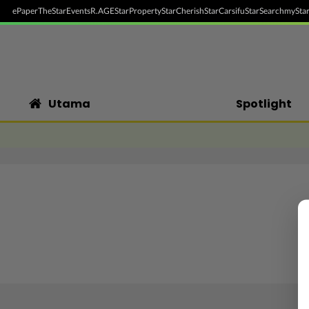
ePaper
TheStar
Events
R.AGE
StarProperty
StarCherish
StarCarsifu
StarSearch
myStar
Utama
Spotlight