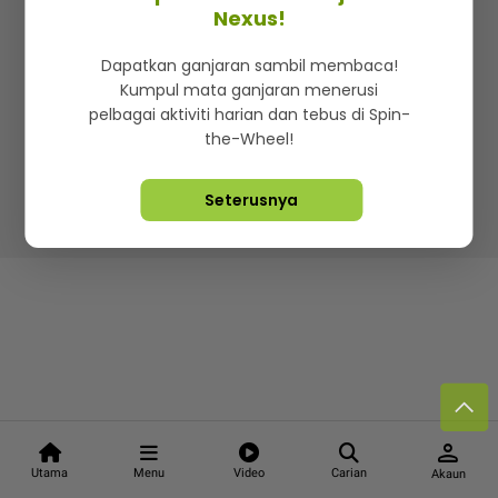
Kenali mStar
Iklan di SMG360
Hubungi Kami
Nexus!
Terma & Syarat
Dasar Privasi
Dapatkan ganjaran sambil membaca!
Kumpul mata ganjaran menerusi
pelbagai aktiviti harian dan tebus di Spin-
the-Wheel!
Lebih hot, viral dan sensasi
Seterusnya
Hakcipta Terpelihara ©
2026. Star Media Group Berhad
[197101000523 (10894-D)]
person
Utama
Menu
Video
Carian
Akaun