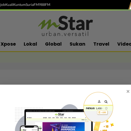
job
Kuali
Kuntum
SuriaFM
988FM
Xpose
Lokal
Global
Sukan
Travel
Vide
×
Follow media sosial kami