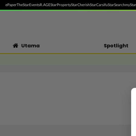
ePaper
TheStar
Events
R.AGE
StarProperty
StarCherish
StarCarsifu
StarSearch
myStar
Utama
Spotlight