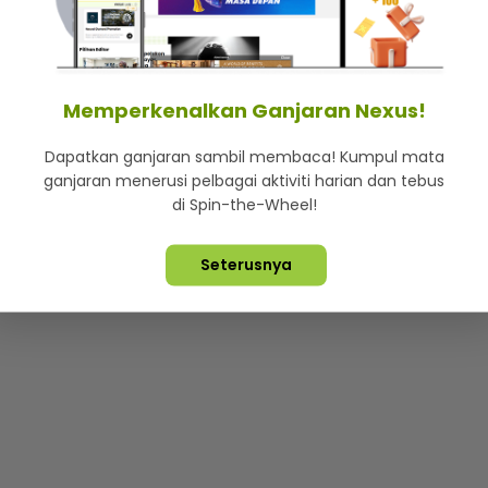
mStar
Iklan di SMG360
Hubungi Kami
Terma & Syarat
Dasa
Memperkenalkan Ganjaran Nexus!
Dapatkan ganjaran sambil membaca! Kumpul mata
Lebih hot, viral dan sensasi
ganjaran menerusi pelbagai aktiviti harian dan tebus
di Spin-the-Wheel!
ta Terpelihara ©
2026. Star Media Group Berhad [197101000523 (10
Seterusnya