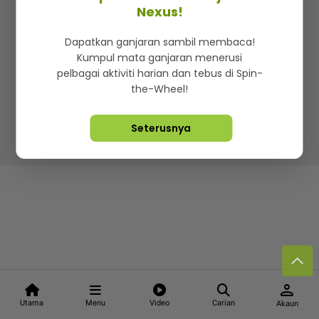
Kenali mStar
Iklan di SMG360
Hubungi Kami
Nexus!
Terma & Syarat
Dasar Privasi
Dapatkan ganjaran sambil membaca!
Kumpul mata ganjaran menerusi
pelbagai aktiviti harian dan tebus di Spin-
the-Wheel!
Lebih hot, viral dan sensasi
Seterusnya
Hakcipta Terpelihara ©
2026. Star Media Group Berhad
[197101000523 (10894-D)]
person
Utama
Menu
Video
Carian
Akaun