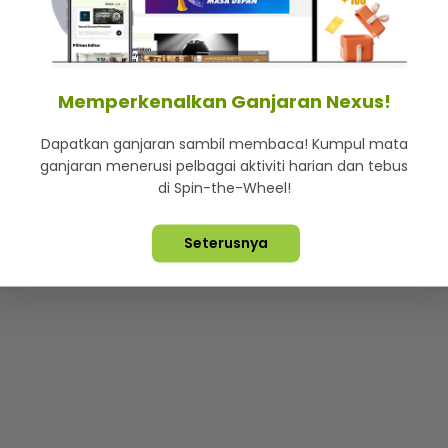
mStar
Iklan di SMG360
Hubungi Kami
Terma & Syarat
Dasa
Memperkenalkan Ganjaran Nexus!
Dapatkan ganjaran sambil membaca! Kumpul mata
Lebih hot, viral dan sensasi
ganjaran menerusi pelbagai aktiviti harian dan tebus
di Spin-the-Wheel!
ta Terpelihara ©
2026. Star Media Group Berhad [197101000523 (10
Seterusnya