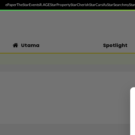
ePaper
TheStar
Events
R.AGE
StarProperty
StarCherish
StarCarsifu
StarSearch
myStar
Utama
Spotlight