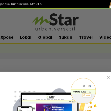
job
Kuali
Kuntum
SuriaFM
988FM
Xpose
Lokal
Global
Sukan
Travel
Vide
×
Follow media sosial kami