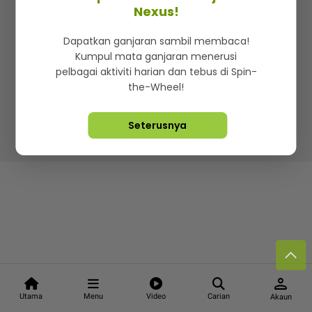
Kenali mStar
Iklan di SMG360
Hubungi Kami
Nexus!
Terma & Syarat
Dasar Privasi
Dapatkan ganjaran sambil membaca!
Kumpul mata ganjaran menerusi
pelbagai aktiviti harian dan tebus di Spin-
the-Wheel!
Lebih hot, viral dan sensasi
Seterusnya
Hakcipta Terpelihara ©
2026. Star Media Group Berhad
[197101000523 (10894-D)]
person
Utama
Menu
Video
Carian
Akaun