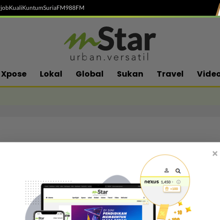
job
Kuali
Kuntum
SuriaFM
988FM
Xpose
Lokal
Global
Sukan
Travel
Vide
×
Follow media sosial kami