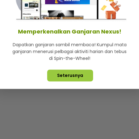
mStar
Iklan di SMG360
Hubungi Kami
Terma & Syarat
Dasa
Memperkenalkan Ganjaran Nexus!
Dapatkan ganjaran sambil membaca! Kumpul mata
Lebih hot, viral dan sensasi
ganjaran menerusi pelbagai aktiviti harian dan tebus
di Spin-the-Wheel!
ta Terpelihara ©
2026. Star Media Group Berhad [197101000523 (10
Seterusnya