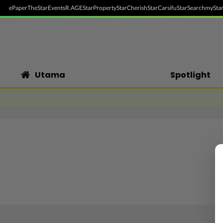
ePaper
TheStar
Events
R.AGE
StarProperty
StarCherish
StarCarsifu
StarSearch
myStar
Utama
Spotlight