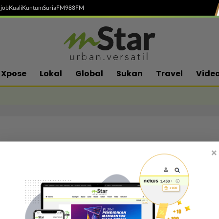
job
Kuali
Kuntum
SuriaFM
988FM
Xpose
Lokal
Global
Sukan
Travel
Vide
×
Follow media sosial kami