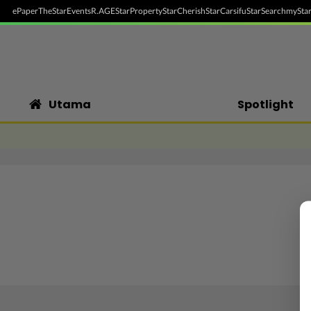
ePaper
TheStar
Events
R.AGE
StarProperty
StarCherish
StarCarsifu
StarSearch
myStar
Utama
Spotlight