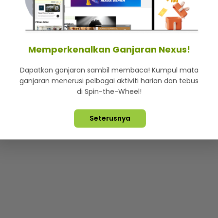
mStar
Iklan di SMG360
Hubungi Kami
Terma & Syarat
Dasa
Memperkenalkan Ganjaran Nexus!
Dapatkan ganjaran sambil membaca! Kumpul mata
Lebih hot, viral dan sensasi
ganjaran menerusi pelbagai aktiviti harian dan tebus
di Spin-the-Wheel!
ta Terpelihara ©
2026. Star Media Group Berhad [197101000523 (10
Seterusnya