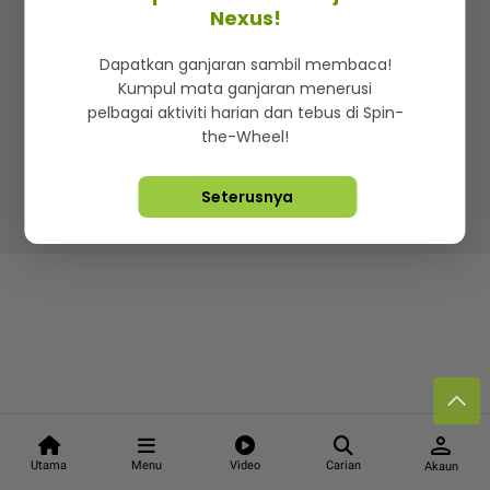
Kenali mStar
Iklan di SMG360
Hubungi Kami
Nexus!
Terma & Syarat
Dasar Privasi
Dapatkan ganjaran sambil membaca!
Kumpul mata ganjaran menerusi
pelbagai aktiviti harian dan tebus di Spin-
the-Wheel!
Lebih hot, viral dan sensasi
Seterusnya
Hakcipta Terpelihara ©
2026. Star Media Group Berhad
[197101000523 (10894-D)]
person
Utama
Menu
Video
Carian
Akaun