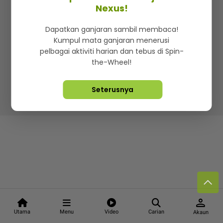
Kenali mStar
Iklan di SMG360
Hubungi Kami
Nexus!
Terma & Syarat
Dasar Privasi
Dapatkan ganjaran sambil membaca!
Kumpul mata ganjaran menerusi
pelbagai aktiviti harian dan tebus di Spin-
the-Wheel!
Lebih hot, viral dan sensasi
Seterusnya
Hakcipta Terpelihara ©
2026. Star Media Group Berhad
[197101000523 (10894-D)]
person
Utama
Menu
Video
Carian
Akaun