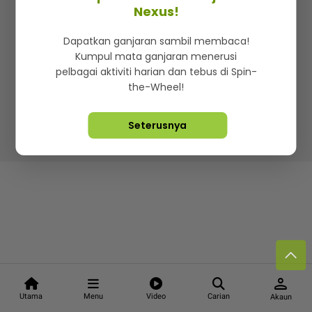
Kenali mStar
Iklan di SMG360
Hubungi Kami
Nexus!
Terma & Syarat
Dasar Privasi
Dapatkan ganjaran sambil membaca!
Kumpul mata ganjaran menerusi
pelbagai aktiviti harian dan tebus di Spin-
the-Wheel!
Lebih hot, viral dan sensasi
Seterusnya
Hakcipta Terpelihara ©
2026. Star Media Group Berhad
[197101000523 (10894-D)]
person
Utama
Menu
Video
Carian
Akaun