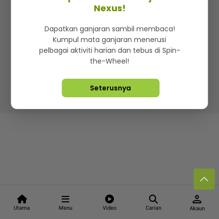
Kenali mStar
Iklan di SMG360
Hubungi Kami
Nexus!
Terma & Syarat
Dasar Privasi
Dapatkan ganjaran sambil membaca!
Kumpul mata ganjaran menerusi
pelbagai aktiviti harian dan tebus di Spin-
the-Wheel!
Lebih hot, viral dan sensasi
Seterusnya
Hakcipta Terpelihara ©
2026. Star Media Group Berhad
[197101000523 (10894-D)]
person
Utama
Menu
Video
Carian
Akaun