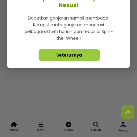
Kenali mStar
Iklan di SMG360
Hubungi Kami
Nexus!
Terma & Syarat
Dasar Privasi
Dapatkan ganjaran sambil membaca!
Kumpul mata ganjaran menerusi
pelbagai aktiviti harian dan tebus di Spin-
the-Wheel!
Lebih hot, viral dan sensasi
Seterusnya
Hakcipta Terpelihara ©
2026. Star Media Group Berhad
[197101000523 (10894-D)]
person
Utama
Menu
Video
Carian
Akaun