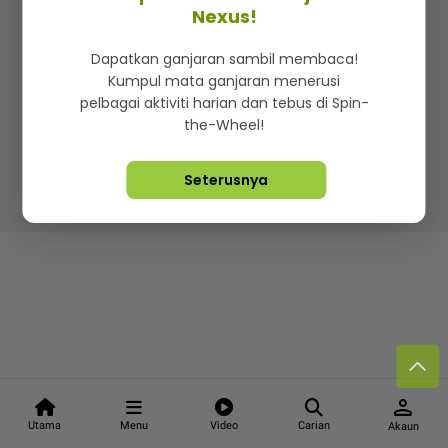
Kenali mStar
Iklan di SMG360
Hubungi Kami
Nexus!
Terma & Syarat
Dasar Privasi
Dapatkan ganjaran sambil membaca!
Kumpul mata ganjaran menerusi
pelbagai aktiviti harian dan tebus di Spin-
the-Wheel!
Lebih hot, viral dan sensasi
Seterusnya
Hakcipta Terpelihara ©
2026. Star Media Group Berhad
[197101000523 (10894-D)]
person
Utama
Menu
Video
Carian
Akaun