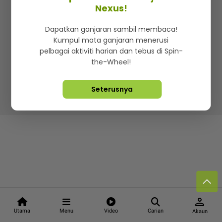
Kenali mStar
Iklan di SMG360
Hubungi Kami
Nexus!
Terma & Syarat
Dasar Privasi
Dapatkan ganjaran sambil membaca!
Kumpul mata ganjaran menerusi
pelbagai aktiviti harian dan tebus di Spin-
the-Wheel!
Lebih hot, viral dan sensasi
Seterusnya
Hakcipta Terpelihara ©
2026. Star Media Group Berhad
[197101000523 (10894-D)]
person
Utama
Menu
Video
Carian
Akaun