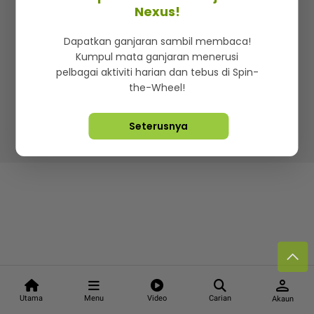
Kenali mStar
Iklan di SMG360
Hubungi Kami
Nexus!
Terma & Syarat
Dasar Privasi
Dapatkan ganjaran sambil membaca!
Kumpul mata ganjaran menerusi
pelbagai aktiviti harian dan tebus di Spin-
the-Wheel!
Lebih hot, viral dan sensasi
Seterusnya
Hakcipta Terpelihara ©
2026. Star Media Group Berhad
[197101000523 (10894-D)]
person
Utama
Menu
Video
Carian
Akaun