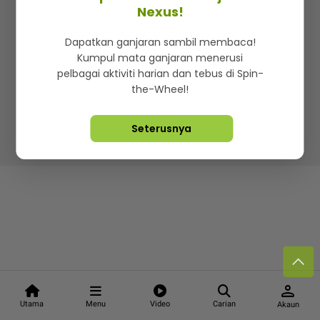
Kenali mStar
Iklan di SMG360
Hubungi Kami
Nexus!
Terma & Syarat
Dasar Privasi
Dapatkan ganjaran sambil membaca!
Kumpul mata ganjaran menerusi
pelbagai aktiviti harian dan tebus di Spin-
the-Wheel!
Lebih hot, viral dan sensasi
Seterusnya
Hakcipta Terpelihara ©
2026. Star Media Group Berhad
[197101000523 (10894-D)]
person
Utama
Menu
Video
Carian
Akaun