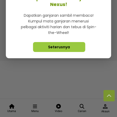
Kenali mStar
Iklan di SMG360
Hubungi Kami
Nexus!
Terma & Syarat
Dasar Privasi
Dapatkan ganjaran sambil membaca!
Kumpul mata ganjaran menerusi
pelbagai aktiviti harian dan tebus di Spin-
the-Wheel!
Lebih hot, viral dan sensasi
Seterusnya
Hakcipta Terpelihara ©
2026. Star Media Group Berhad
[197101000523 (10894-D)]
person
Utama
Menu
Video
Carian
Akaun