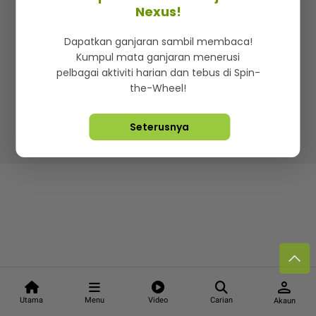
Kenali mStar
Iklan di SMG360
Hubungi Kami
Nexus!
Terma & Syarat
Dasar Privasi
Dapatkan ganjaran sambil membaca!
Kumpul mata ganjaran menerusi
pelbagai aktiviti harian dan tebus di Spin-
the-Wheel!
Lebih hot, viral dan sensasi
Seterusnya
Hakcipta Terpelihara ©
2026. Star Media Group Berhad
[197101000523 (10894-D)]
person
Utama
Menu
Video
Carian
Akaun