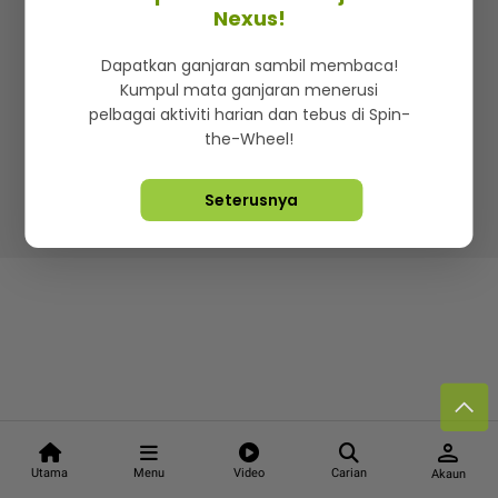
Kenali mStar
Iklan di SMG360
Hubungi Kami
Nexus!
Terma & Syarat
Dasar Privasi
Dapatkan ganjaran sambil membaca!
Kumpul mata ganjaran menerusi
pelbagai aktiviti harian dan tebus di Spin-
the-Wheel!
Lebih hot, viral dan sensasi
Seterusnya
Hakcipta Terpelihara ©
2026. Star Media Group Berhad
[197101000523 (10894-D)]
person
Utama
Menu
Video
Carian
Akaun