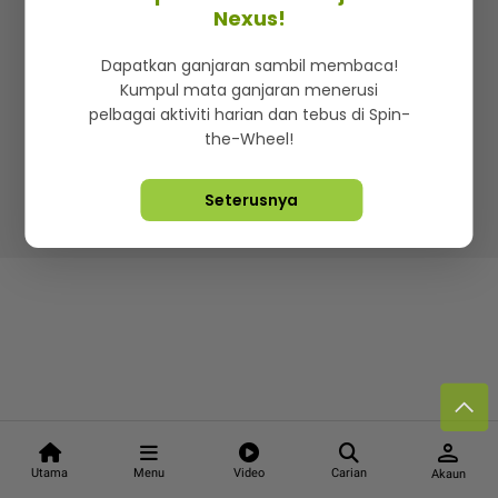
Kenali mStar
Iklan di SMG360
Hubungi Kami
Nexus!
Terma & Syarat
Dasar Privasi
Dapatkan ganjaran sambil membaca!
Kumpul mata ganjaran menerusi
pelbagai aktiviti harian dan tebus di Spin-
the-Wheel!
Lebih hot, viral dan sensasi
Seterusnya
Hakcipta Terpelihara ©
2026. Star Media Group Berhad
[197101000523 (10894-D)]
person
Utama
Menu
Video
Carian
Akaun