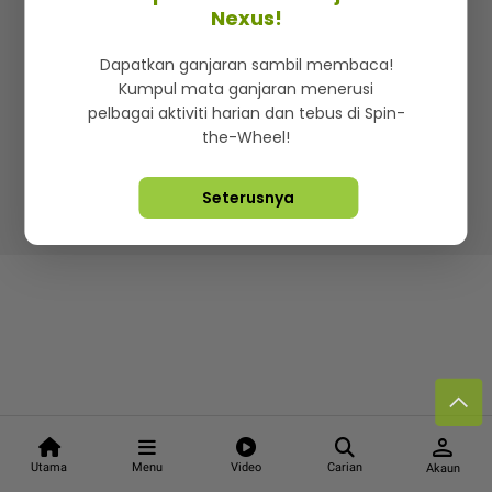
Kenali mStar
Iklan di SMG360
Hubungi Kami
Nexus!
Terma & Syarat
Dasar Privasi
Dapatkan ganjaran sambil membaca!
Kumpul mata ganjaran menerusi
pelbagai aktiviti harian dan tebus di Spin-
the-Wheel!
Lebih hot, viral dan sensasi
Seterusnya
Hakcipta Terpelihara ©
2026. Star Media Group Berhad
[197101000523 (10894-D)]
person
Utama
Menu
Video
Carian
Akaun