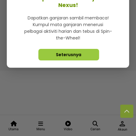
Kenali mStar
Iklan di SMG360
Hubungi Kami
Nexus!
Terma & Syarat
Dasar Privasi
Dapatkan ganjaran sambil membaca!
Kumpul mata ganjaran menerusi
pelbagai aktiviti harian dan tebus di Spin-
the-Wheel!
Lebih hot, viral dan sensasi
Seterusnya
Hakcipta Terpelihara ©
2026. Star Media Group Berhad
[197101000523 (10894-D)]
person
Utama
Menu
Video
Carian
Akaun