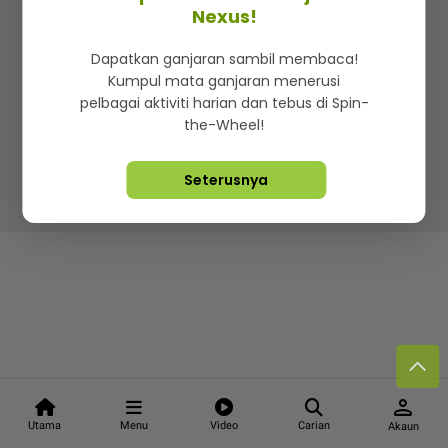
Kenali mStar
Iklan di SMG360
Hubungi Kami
Nexus!
Terma & Syarat
Dasar Privasi
Dapatkan ganjaran sambil membaca!
Kumpul mata ganjaran menerusi
pelbagai aktiviti harian dan tebus di Spin-
the-Wheel!
Lebih hot, viral dan sensasi
Seterusnya
Hakcipta Terpelihara ©
2026. Star Media Group Berhad
[197101000523 (10894-D)]
person
Utama
Menu
Video
Carian
Akaun