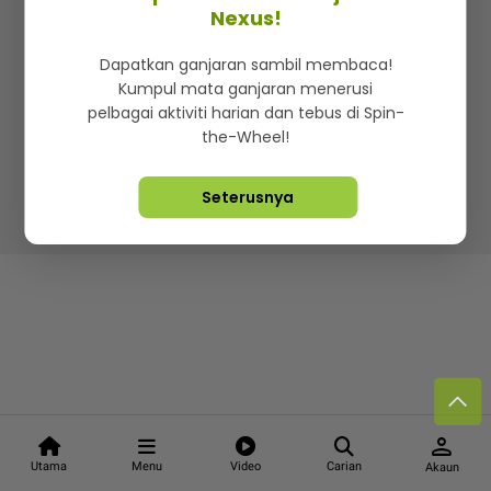
Kenali mStar
Iklan di SMG360
Hubungi Kami
Nexus!
Terma & Syarat
Dasar Privasi
Dapatkan ganjaran sambil membaca!
Kumpul mata ganjaran menerusi
pelbagai aktiviti harian dan tebus di Spin-
the-Wheel!
Lebih hot, viral dan sensasi
Seterusnya
Hakcipta Terpelihara ©
2026. Star Media Group Berhad
[197101000523 (10894-D)]
person
Utama
Menu
Video
Carian
Akaun