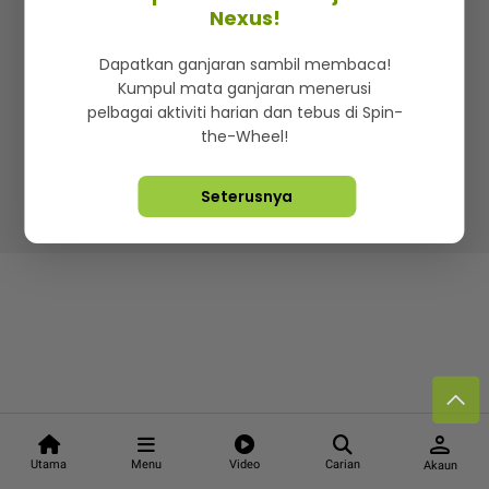
Kenali mStar
Iklan di SMG360
Hubungi Kami
Nexus!
Terma & Syarat
Dasar Privasi
Dapatkan ganjaran sambil membaca!
Kumpul mata ganjaran menerusi
pelbagai aktiviti harian dan tebus di Spin-
the-Wheel!
Lebih hot, viral dan sensasi
Seterusnya
Hakcipta Terpelihara ©
2026. Star Media Group Berhad
[197101000523 (10894-D)]
person
Utama
Menu
Video
Carian
Akaun