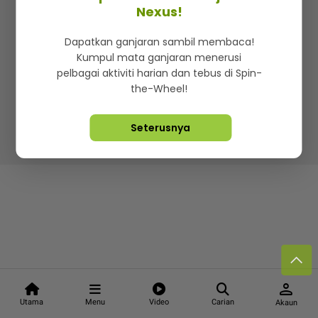
Kenali mStar
Iklan di SMG360
Hubungi Kami
Nexus!
Terma & Syarat
Dasar Privasi
Dapatkan ganjaran sambil membaca!
Kumpul mata ganjaran menerusi
pelbagai aktiviti harian dan tebus di Spin-
the-Wheel!
Lebih hot, viral dan sensasi
Seterusnya
Hakcipta Terpelihara ©
2026. Star Media Group Berhad
[197101000523 (10894-D)]
person
Utama
Menu
Video
Carian
Akaun