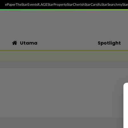
ePaper
TheStar
Events
R.AGE
StarProperty
StarCherish
StarCarsifu
StarSearch
myStar
Utama
Spotlight