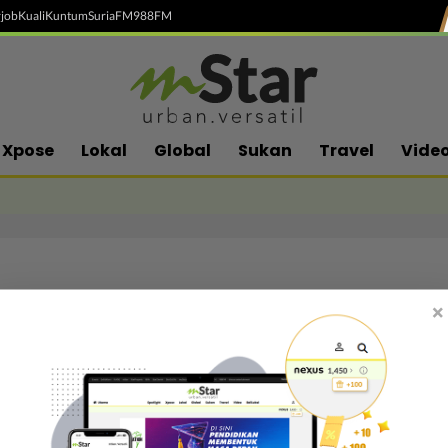
job
Kuali
Kuntum
SuriaFM
988FM
Xpose
Lokal
Global
Sukan
Travel
Vide
×
Follow media sosial kami