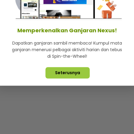
mStar
Iklan di SMG360
Hubungi Kami
Terma & Syarat
Dasa
Memperkenalkan Ganjaran Nexus!
Dapatkan ganjaran sambil membaca! Kumpul mata
Lebih hot, viral dan sensasi
ganjaran menerusi pelbagai aktiviti harian dan tebus
di Spin-the-Wheel!
ta Terpelihara ©
2026. Star Media Group Berhad [197101000523 (10
Seterusnya