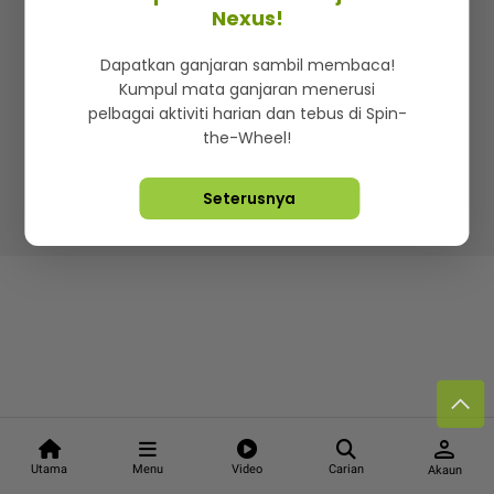
Kenali mStar
Iklan di SMG360
Hubungi Kami
Nexus!
Terma & Syarat
Dasar Privasi
Dapatkan ganjaran sambil membaca!
Kumpul mata ganjaran menerusi
pelbagai aktiviti harian dan tebus di Spin-
the-Wheel!
Lebih hot, viral dan sensasi
Seterusnya
Hakcipta Terpelihara ©
2026. Star Media Group Berhad
[197101000523 (10894-D)]
person
Utama
Menu
Video
Carian
Akaun