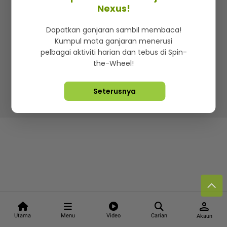
Kenali mStar
Iklan di SMG360
Hubungi Kami
Nexus!
Terma & Syarat
Dasar Privasi
Dapatkan ganjaran sambil membaca!
Kumpul mata ganjaran menerusi
pelbagai aktiviti harian dan tebus di Spin-
the-Wheel!
Lebih hot, viral dan sensasi
Seterusnya
Hakcipta Terpelihara ©
2026. Star Media Group Berhad
[197101000523 (10894-D)]
person
Utama
Menu
Video
Carian
Akaun