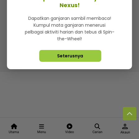
Kenali mStar
Iklan di SMG360
Hubungi Kami
Nexus!
Terma & Syarat
Dasar Privasi
Dapatkan ganjaran sambil membaca!
Kumpul mata ganjaran menerusi
pelbagai aktiviti harian dan tebus di Spin-
the-Wheel!
Lebih hot, viral dan sensasi
Seterusnya
Hakcipta Terpelihara ©
2026. Star Media Group Berhad
[197101000523 (10894-D)]
person
Utama
Menu
Video
Carian
Akaun