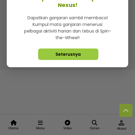
Kenali mStar
Iklan di SMG360
Hubungi Kami
Nexus!
Terma & Syarat
Dasar Privasi
Dapatkan ganjaran sambil membaca!
Kumpul mata ganjaran menerusi
pelbagai aktiviti harian dan tebus di Spin-
the-Wheel!
Lebih hot, viral dan sensasi
Seterusnya
Hakcipta Terpelihara ©
2026. Star Media Group Berhad
[197101000523 (10894-D)]
person
Utama
Menu
Video
Carian
Akaun