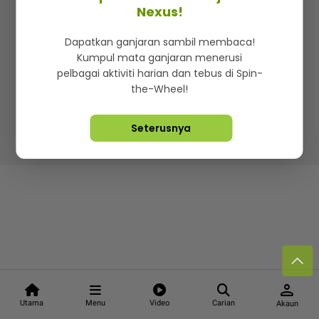
Kenali mStar
Iklan di SMG360
Hubungi Kami
Nexus!
Terma & Syarat
Dasar Privasi
Dapatkan ganjaran sambil membaca!
Kumpul mata ganjaran menerusi
pelbagai aktiviti harian dan tebus di Spin-
the-Wheel!
Lebih hot, viral dan sensasi
Seterusnya
Hakcipta Terpelihara ©
2026. Star Media Group Berhad
[197101000523 (10894-D)]
person
Utama
Menu
Video
Carian
Akaun